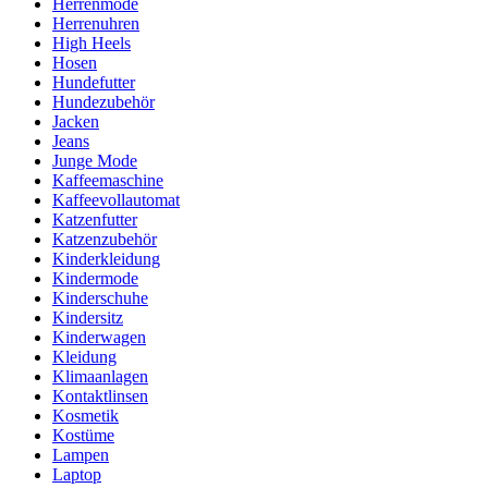
Herrenmode
Herrenuhren
High Heels
Hosen
Hundefutter
Hundezubehör
Jacken
Jeans
Junge Mode
Kaffeemaschine
Kaffeevollautomat
Katzenfutter
Katzenzubehör
Kinderkleidung
Kindermode
Kinderschuhe
Kindersitz
Kinderwagen
Kleidung
Klimaanlagen
Kontaktlinsen
Kosmetik
Kostüme
Lampen
Laptop