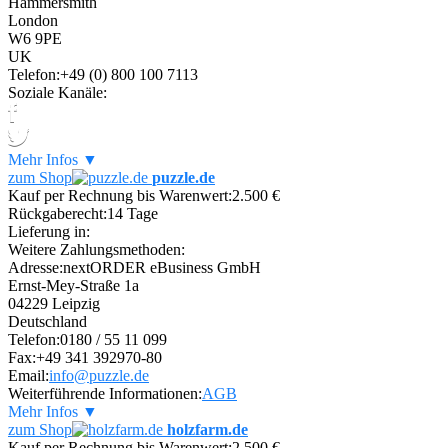
Hammersmith
London
W6 9PE
UK
Telefon:
+49 (0) 800 100 7113
Soziale Kanäle:
Mehr Infos ▼
zum Shop
puzzle.de
Kauf per Rechnung bis Warenwert:
2.500 €
Rückgaberecht:
14 Tage
Lieferung in:
Weitere Zahlungsmethoden:
Adresse:
nextORDER eBusiness GmbH
Ernst-Mey-Straße 1a
04229 Leipzig
Deutschland
Telefon:
0180 / 55 11 099
Fax:
+49 341 392970-80
Email:
info@puzzle.de
Weiterführende Informationen:
AGB
Mehr Infos ▼
zum Shop
holzfarm.de
Kauf per Rechnung bis Warenwert:
2.500 €