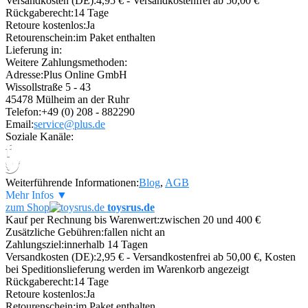
Versandkosten (DE):
4,95 € - Versandkostenfrei ab 50,00 €
Rückgaberecht:
14 Tage
Retoure kostenlos:
Ja
Retourenschein:
im Paket enthalten
Lieferung in:
Weitere Zahlungsmethoden:
Adresse:
Plus Online GmbH
Wissollstraße 5 - 43
45478 Mülheim an der Ruhr
Telefon:
+49 (0) 208 - 882290
Email:
service@plus.de
Soziale Kanäle:
Weiterführende Informationen:
Blog
,
AGB
Mehr Infos ▼
zum Shop
toysrus.de
Kauf per Rechnung bis Warenwert:
zwischen 20 und 400 €
Zusätzliche Gebühren:
fallen nicht an
Zahlungsziel:
innerhalb 14 Tagen
Versandkosten (DE):
2,95 € - Versandkostenfrei ab 50,00 €, Kosten
bei Speditionslieferung werden im Warenkorb angezeigt
Rückgaberecht:
14 Tage
Retoure kostenlos:
Ja
Retourenschein:
im Paket enthalten