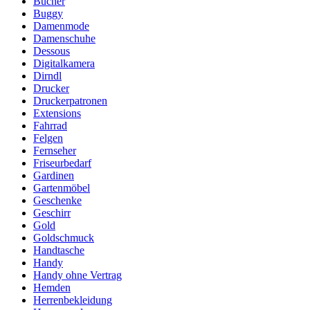
Bücher
Buggy
Damenmode
Damenschuhe
Dessous
Digitalkamera
Dirndl
Drucker
Druckerpatronen
Extensions
Fahrrad
Felgen
Fernseher
Friseurbedarf
Gardinen
Gartenmöbel
Geschenke
Geschirr
Gold
Goldschmuck
Handtasche
Handy
Handy ohne Vertrag
Hemden
Herrenbekleidung