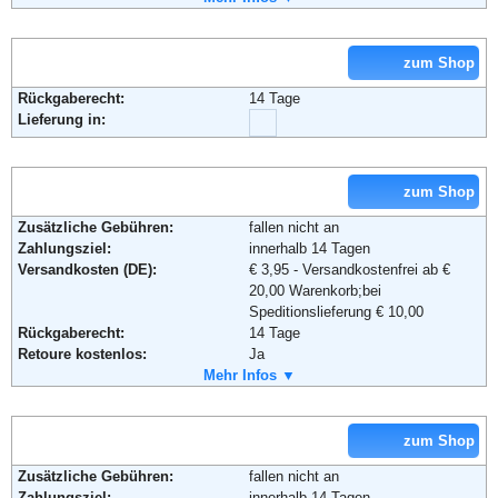
Weiterführende Informationen:
Blog
,
AGB
zum Shop
Rückgaberecht:
14 Tage
Lieferung in:
zum Shop
Zusätzliche Gebühren:
fallen nicht an
Zahlungsziel:
innerhalb 14 Tagen
Versandkosten (DE):
€ 3,95 - Versandkostenfrei ab €
20,00 Warenkorb;bei
Speditionslieferung € 10,00
Rückgaberecht:
14 Tage
Retoure kostenlos:
Ja
Retourenschein:
Mehr Infos ▼
im Paket enthalten
Lieferung in:
Weitere Zahlungsmethoden:
zum Shop
Zusätzliche Gebühren:
fallen nicht an
Zahlungsziel:
innerhalb 14 Tagen