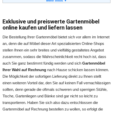
Telefon:
Mehr Infos ▼
0 93 41 - 92 10 55
Email:
info@gartenparty.de
Soziale Kanäle:
Exklusive und preiswerte Gartenmöbel
online kaufen und liefern lassen
Weiterführende Informationen:
Blog
,
AGB
Die Bestellung Ihrer Gartenmöbel bietet sich vor allem im Internet
an, denn die auf Möbel dieser Art spezialisierten Online-Shops
stellen Ihnen ein sehr breites und vielfältig gestaltetes Angebot
zusammen, sodass die Wahrscheinlichkeit recht hoch ist, dass
auch Sie ganz bestimmt fündig werden und sich
Gartenmöbel
Ihrer Wahl auf Rechnung
nach Hause schicken lassen können.
Die Möglichkeit der sofortigen Lieferung direkt zu Ihnen stellt
einen weiteren Vorteil dar, den Sie auf keinen Fall vernachlässigen
sollten, denn gerade die oftmals schweren und sperrigen Stühle,
Tische, Gartenliegen und Bänke sind gar nicht so leicht zu
transportieren. Haben Sie sich also dazu entschlossen die
Gartenmöbel auf Rechnung bestellen zu wollen, so erfolgt die