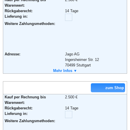
Warenwert:
Rückgaberecht:
14 Tage
Lieferung in:
Weitere Zahlungsmethoden:
Adresse:
Jago AG
Ingersheimer Str. 12
70499 Stuttgart
Telefon:
Mehr Infos ▼
0180 5 016085
Fax:
0180 5 016085
Email:
info@jago24.de
Soziale Kanäle:
zum Shop
Kauf per Rechnung bis
2.500 €
Warenwert:
Weiterführende Informationen:
Blog
,
AGB
Rückgaberecht:
14 Tage
Lieferung in:
Weitere Zahlungsmethoden: