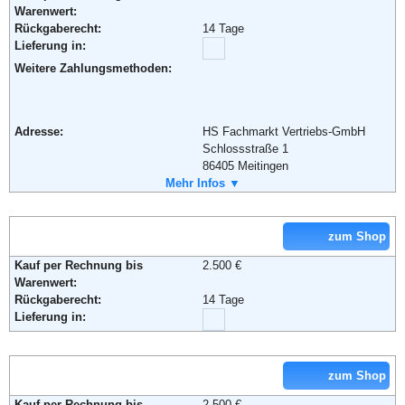
Warenwert:
Rückgaberecht:
14 Tage
Lieferung in:
Weitere Zahlungsmethoden:
Adresse:
HS Fachmarkt Vertriebs-GmbH
Schlossstraße 1
86405 Meitingen
Telefon:
Mehr Infos ▼
08271/426209-0
Fax:
08271/802 807
Weiterführende Informationen:
AGB
zum Shop
Kauf per Rechnung bis
2.500 €
Warenwert:
Rückgaberecht:
14 Tage
Lieferung in:
zum Shop
Kauf per Rechnung bis
2.500 €