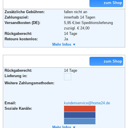
zum Shop
Zusätzliche Gebühren:
fallen nicht an
Zahlungsziel:
innerhalb 14 Tagen
Versandkosten (DE):
5,95 €;bei Speditionslieferung
zuzügl. € 24,00
Rückgaberecht:
14 Tage
Retoure kostenlos:
Ja
Retourenschein:
Mehr Infos ▼
im Paket enthalten
Lieferung in:
Weitere Zahlungsmethoden:
zum Shop
Rückgaberecht:
14 Tage
Lieferung in:
Adresse:
Baur Versand (GmbH & Co KG)
Bahnhofstraße 10
Weitere Zahlungsmethoden:
96222 Burgkunstadt
Telefon:
+49 (0)180-530 50 50
Fax:
+49 (0)9572-91 22 55
Email:
kundenservice@home24.de
Email:
service@baur.de
Soziale Kanäle:
Soziale Kanäle:
Weiterführende Informationen:
Mehr Infos ▼
Blog
,
AGB