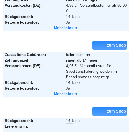
Versandkosten (DE):
4,95 € - Versandkostenfrei ab 50,00
€
Adresse:
Plus Online GmbH
Rückgaberecht:
14 Tage
Wissollstraße 5-43
Retoure kostenlos:
Ja
45478 Mülheim an der Ruhr
Retourenschein:
Mehr Infos ▼
im Paket enthalten
Deutschland
Lieferung in:
Telefon:
+49 (0) 800 – 211 22 21
Email:
service@gartenxxl.de
Weitere Zahlungsmethoden:
Soziale Kanäle:
zum Shop
Zusätzliche Gebühren:
fallen nicht an
Weiterführende Informationen:
Blog
,
AGB
Zahlungsziel:
innerhalb 14 Tagen
Versandkosten (DE):
4,95 € - Versandkosten für
Speditionslieferung werden im
Adresse:
Plus Online GmbH
Bestellprozess angezeigt
Wissollstraße 5 - 43
Rückgaberecht:
14 Tage
45478 Mülheim an der Ruhr
Retoure kostenlos:
Ja
Telefon:
+49 (0) 208 - 882290
Retourenschein:
Mehr Infos ▼
im Paket enthalten
Email:
service@plus.de
Lieferung in:
Soziale Kanäle:
Weitere Zahlungsmethoden:
zum Shop
Weiterführende Informationen:
Blog
,
AGB
Rückgaberecht:
14 Tage
Lieferung in:
Adresse:
OBI GmbH & Co. Deutschland KG