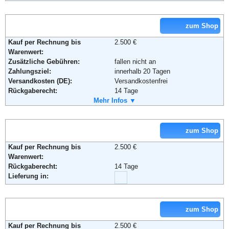
Email:
info@tom-garten.de
Soziale Kanäle:
zum Shop
Weiterführende Informationen:
AGB
Kauf per Rechnung bis
2.500 €
Warenwert:
Zusätzliche Gebühren:
fallen nicht an
Zahlungsziel:
innerhalb 20 Tagen
Versandkosten (DE):
Versandkostenfrei
Rückgaberecht:
14 Tage
Retoure kostenlos:
Mehr Infos ▼
Ja
Retourenschein:
kein Retourschein - Ware wird ggf.
abgeholt.
Lieferung in:
zum Shop
Kauf per Rechnung bis
2.500 €
Warenwert:
Rückgaberecht:
14 Tage
Lieferung in:
zum Shop
Kauf per Rechnung bis
2.500 €