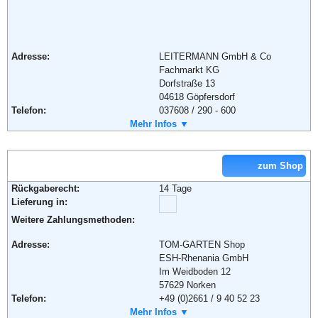
Adresse:
LEITERMANN GmbH & Co
Fachmarkt KG
Dorfstraße 13
04618 Göpfersdorf
Telefon:
037608 / 290 - 600
Fax:
Mehr Infos ▼
037608 / 290 - 619
Email:
Shop@handwerker-versand.de
Weiterführende Informationen:
Blog
zum Shop
Rückgaberecht:
14 Tage
Lieferung in:
Weitere Zahlungsmethoden:
Adresse:
TOM-GARTEN Shop
ESH-Rhenania GmbH
Im Weidboden 12
57629 Norken
Telefon:
+49 (0)2661 / 9 40 52 23
Fax:
Mehr Infos ▼
+49 (0)2661 / 9 40 52 52