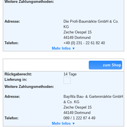
Albert-Einstein-Straße 7-9
Weitere Zahlungsmethoden:
42929 Wermelskirchen
Deutschland / Germany
Telefon:
+49 (0) 1805 - 524 525
Adresse:
Die Profi-Baumärkte GmbH & Co.
Fax:
+49 (0) 2196 - 761 019
KG
Email:
info@obi.de
Zeche Oespel 15
Soziale Kanäle:
44149 Dortmund
Telefon:
+49 (0) 231 - 22 61 82 40
Weiterführende Informationen:
AGB
Fax:
Mehr Infos ▼
+49 (0) 231 - 96 96 51 51
Email:
Kundenservice@hellweg.de
Weiterführende Informationen:
AGB
zum Shop
Rückgaberecht:
14 Tage
Lieferung in:
Weitere Zahlungsmethoden:
Adresse:
BayWa Bau- & Gartenmärkte GmbH
& Co. KG
Zeche Oespel 15
44149 Dortmund
Telefon:
089 / 1 222 87 4 49
Email:
Mehr Infos ▼
kundenservice@baywa-baumarkt.de