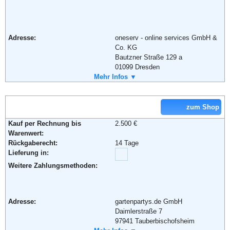
Adresse:
oneserv - online services GmbH &
Co. KG
Bautzner Straße 129 a
01099 Dresden
Telefon:
Mehr Infos ▼
+49 (0)351- 8894901
Fax:
+49 (0)351 – 8894902
Email:
info@oneserv.de
Soziale Kanäle:
zum Shop
Kauf per Rechnung bis
2.500 €
Weiterführende Informationen:
Blog
,
AGB
Warenwert:
Rückgaberecht:
14 Tage
Lieferung in:
Weitere Zahlungsmethoden:
Adresse:
gartenpartys.de GmbH
Daimlerstraße 7
97941 Tauberbischofsheim