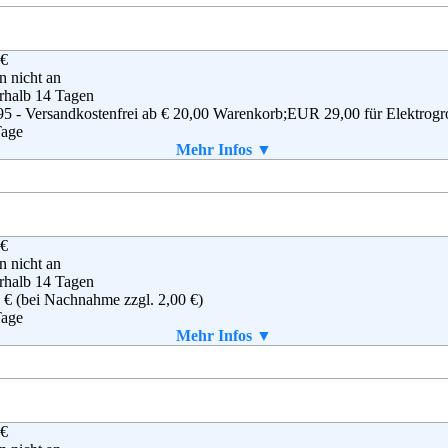
g
,
AGB
 €
apodo GmbH
en nicht an
Baur FullfillmentSolutions GmbH
rhalb 14 Tagen
ael-Dechant-Str.11
95 - Versandkostenfrei ab € 20,00 Warenkorb;EUR 29,00 für Elektrogr
60 Weismain
Tage
(0)800 - 585 5000
Mehr Infos ▼
(0)800 - 585 5001
aket enthalten
vice@mirapodo.de
g
,
AGB
 €
STADT Warenhaus GmbH
en nicht an
dor-Althoff-Str. 2
rhalb 14 Tagen
33 Essen
 € (bei Nachnahme zzgl. 2,00 €)
(0) 180 - 5114414
Tage
(0) 180 - 5446610
Mehr Infos ▼
ine@karstadt.de
aket enthalten
B
 €
TT-WEIDEN