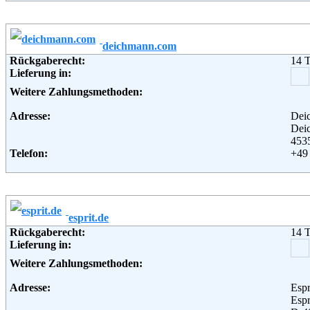
Lieferung in:
Weiterführende Informationen:
Blo
Weitere Zahlungsmethoden:
deichmann.com
Adresse:
bonp
Rückgaberecht:
14 
Hald
Lieferung in:
221
Telefon:
+49 
Weitere Zahlungsmethoden:
Fax:
+49 
Email:
serv
Adresse:
Dei
Soziale Kanäle:
Dei
Weiterführende Informationen:
AG
453
Telefon:
+49 
Fax:
+49 
Email:
ser
Soziale Kanäle:
Weiterführende Informationen:
Blo
esprit.de
Rückgaberecht:
14 
Lieferung in:
Weitere Zahlungsmethoden:
Adresse:
Espr
Espr