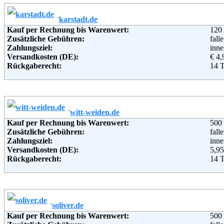
Soziale Kanäle:
Weiterführende Informationen:
Blo
Weitere Zahlungsmethoden:
karstadt.de
Kauf per Rechnung bis Warenwert:
120
Adresse:
Mir
Zusätzliche Gebühren:
fall
c/o 
Zahlungsziel:
inne
Mich
Versandkosten (DE):
€ 4,
962
Rückgaberecht:
14 
Telefon:
+49 
Retoure kostenlos:
Ja
Fax:
+49 
Retourenschein:
im P
Email:
ser
Lieferung in:
Soziale Kanäle:
Weiterführende Informationen:
Blo
Weitere Zahlungsmethoden:
witt-weiden.de
Kauf per Rechnung bis Warenwert:
500
Adresse:
KAR
Zusätzliche Gebühren:
fall
Theo
Zahlungsziel:
inne
451
Versandkosten (DE):
5,95
Telefon:
+49 
Rückgaberecht:
14 
Fax:
+49 
Retoure kostenlos:
Ja
Email:
hotl
Retourenschein:
im P
Soziale Kanäle:
Lieferung in:
Weiterführende Informationen:
AG
Weitere Zahlungsmethoden:
soliver.de
Kauf per Rechnung bis Warenwert:
500
Adresse:
WI