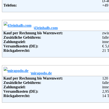
D-4
Telefon:
+49
Fax:
+49 
Email:
serv
Soziale Kanäle:
Weiterführende Informationen:
AG
43einhalb.com
Kauf per Rechnung bis Warenwert:
zwi
Zusätzliche Gebühren:
fall
Zahlungsziel:
inne
Versandkosten (DE):
€ 5,
Rückgaberecht:
21 
Retoure kostenlos:
Nei
Retourenschein:
Muss
Lieferung in:
Weitere Zahlungsmethoden:
mirapodo.de
Kauf per Rechnung bis Warenwert:
120
Adresse:
43e
Zusätzliche Gebühren:
fall
Oli
Zahlungsziel:
inne
Pete
Versandkosten (DE):
2,95
360
Rückgaberecht:
14 
Telefon:
+49
Retoure kostenlos:
Ja
Fax:
+49
Retourenschein:
im P
Email:
inf
Lieferung in: