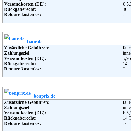
Versandkosten (DE):
€ 5,
Rückgaberecht:
30 
Retoure kostenlos:
Ja
Retourenschein:
im P
Lieferung in:
Weitere Zahlungsmethoden:
baur.de
Adresse:
Ott
Zusätzliche Gebühren:
fall
Wan
Zahlungsziel:
inne
221
Versandkosten (DE):
5,95
Telefon:
+49 
Rückgaberecht:
14 
Fax:
+49 
Retoure kostenlos:
Ja
Email:
serv
Retourenschein:
im P
Soziale Kanäle:
Lieferung in:
Weiterführende Informationen:
Blo
Weitere Zahlungsmethoden:
bonprix.de
Adresse:
Bau
Zusätzliche Gebühren:
fall
Bah
Zahlungsziel:
inne
962
Versandkosten (DE):
€ 5,
Telefon:
+49
Rückgaberecht:
14 
Fax:
+49
Retoure kostenlos:
Ja
Email:
ser
Retourenschein:
im P
Soziale Kanäle: