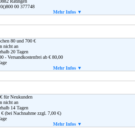
0882 Ratingen
 0()800 00 377748
(0)800 11 377748.
Mehr Infos ▼
ice@esprit.de
B
schen 80 und 700 €
en nicht an
rhalb 20 Tagen
00 - Versandkostenfrei ab € 80,00
Tage
n
Mehr Infos ▼
 selbst gedruckt werden
 € für Neukunden
inhalb GbR
en nicht an
ver Baumgart & Mischa Krewer
rhalb 14 Tagen
rstor 7
 € (bei Nachnahme zzgl. 7,00 €)
37 Fulda
Tage
 661 3605693
Mehr Infos ▼
 661 2516843
aket enthalten
o@43einhalb.com