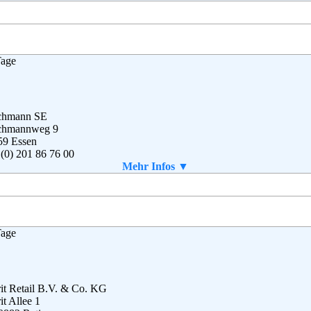
g
,
AGB
rix Handelsgesellschaft mbH
Tage
esdorfer Straße 61
79 Hamburg
(0) 40 – 64 62 – 0
(0) 40 – 64 62 –37 00
ice@bonprix.net
chmann SE
chmannweg 9
B
59 Essen
(0) 201 86 76 00
(0) 201 6 14 13 96
Mehr Infos ▼
vice-de@deichmann.com
g
,
AGB
Tage
it Retail B.V. & Co. KG
it Allee 1