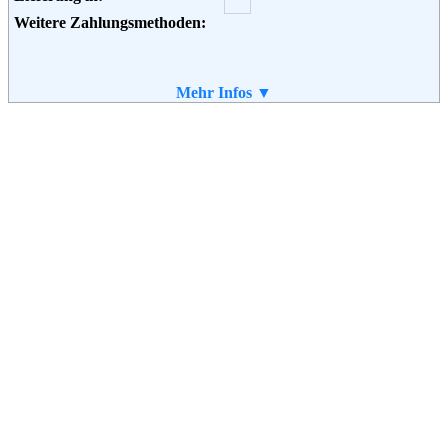
Weitere Zahlungsmethoden:
Adresse:
Mehr Infos ▼
IKEA Deutschland GmbH & Co.
KG
Am Wandersmann 2 - 4
65719 Hofheim-Wallau
Telefon:
061 92 / 93 99999
Email:
kontakt.de@ikea.com
Soziale Kanäle: