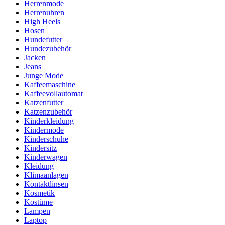
Herrenmode
Herrenuhren
High Heels
Hosen
Hundefutter
Hundezubehör
Jacken
Jeans
Junge Mode
Kaffeemaschine
Kaffeevollautomat
Katzenfutter
Katzenzubehör
Kinderkleidung
Kindermode
Kinderschuhe
Kindersitz
Kinderwagen
Kleidung
Klimaanlagen
Kontaktlinsen
Kosmetik
Kostüme
Lampen
Laptop