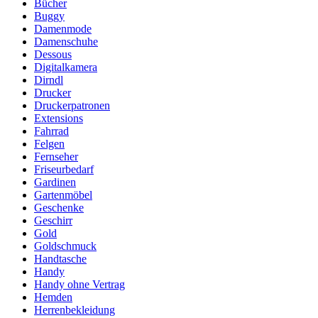
Bücher
Buggy
Damenmode
Damenschuhe
Dessous
Digitalkamera
Dirndl
Drucker
Druckerpatronen
Extensions
Fahrrad
Felgen
Fernseher
Friseurbedarf
Gardinen
Gartenmöbel
Geschenke
Geschirr
Gold
Goldschmuck
Handtasche
Handy
Handy ohne Vertrag
Hemden
Herrenbekleidung