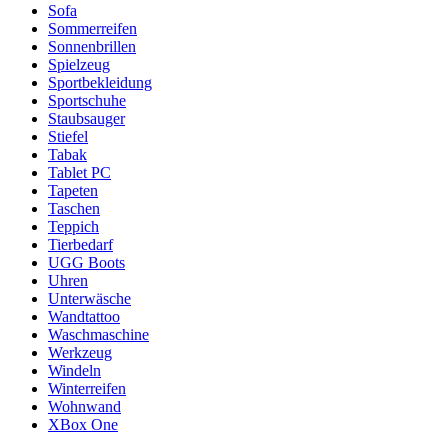
Sofa
Sommerreifen
Sonnenbrillen
Spielzeug
Sportbekleidung
Sportschuhe
Staubsauger
Stiefel
Tabak
Tablet PC
Tapeten
Taschen
Teppich
Tierbedarf
UGG Boots
Uhren
Unterwäsche
Wandtattoo
Waschmaschine
Werkzeug
Windeln
Winterreifen
Wohnwand
XBox One