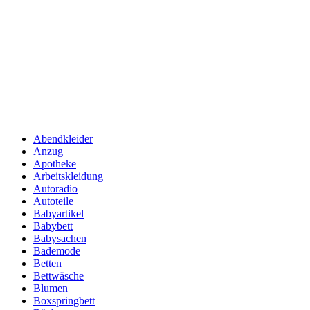
Abendkleider
Anzug
Apotheke
Arbeitskleidung
Autoradio
Autoteile
Babyartikel
Babybett
Babysachen
Bademode
Betten
Bettwäsche
Blumen
Boxspringbett